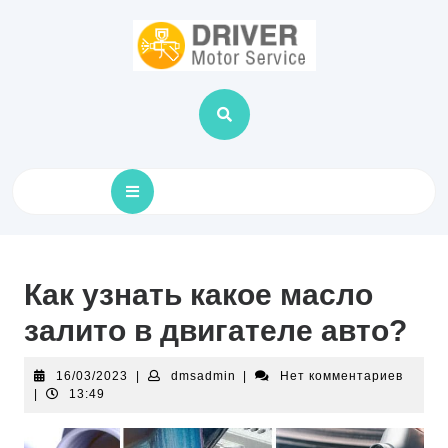
Skip
to
content
Open
Button
Как узнать какое масло
залито в двигателе авто?
16/03/2023
dmsadmin
16/03/2023
|
dmsadmin
|
Нет комментариев
|
13:49