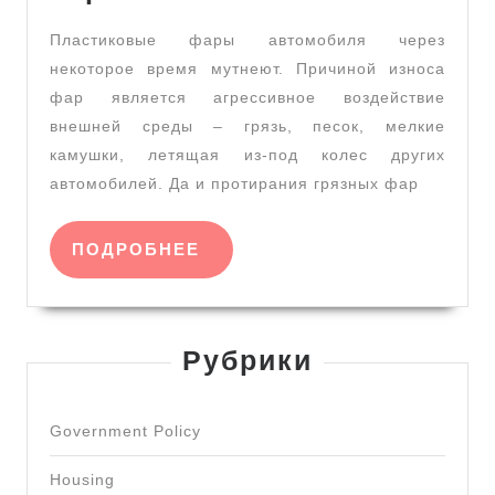
автомобильные
Пластиковые фары автомобиля через
фары
некоторое время мутнеют. Причиной износа
–
фар является агрессивное воздействие
самостоятельно
внешней среды – грязь, песок, мелкие
или
камушки, летящая из-под колес других
на
автомобилей. Да и протирания грязных фар
сервисе?
ПОДРОБНЕЕ
ПОДРОБНЕЕ
Рубрики
Government Policy
Housing