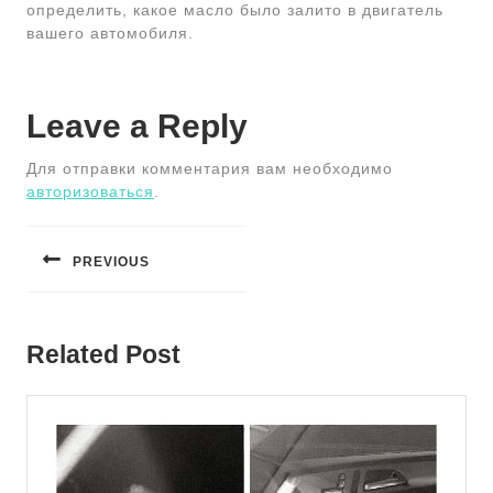
определить, какое масло было залито в двигатель
вашего автомобиля.
Leave a Reply
Для отправки комментария вам необходимо
авторизоваться
.
Навигация
по
PREVIOUS
записям
Предыдущая
запись:
Related Post