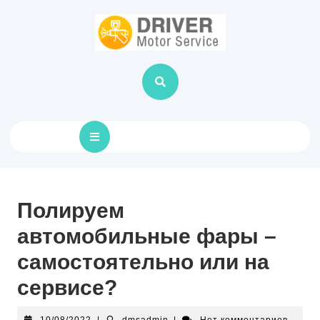
Skip
to
content
Open
Button
Полируем
автомобильные фары –
самостоятельно или на
сервисе?
10/08/2022
dmsadmin