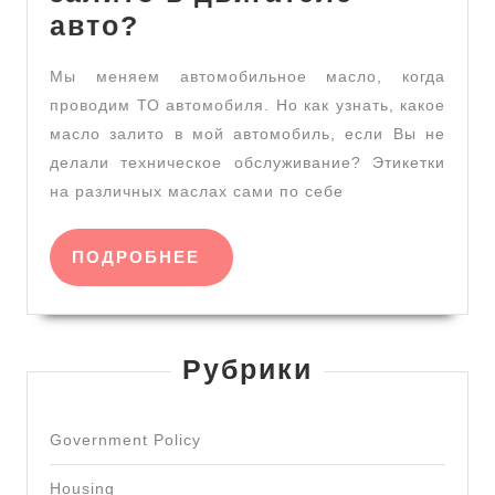
Как
авто?
узнать
Мы меняем автомобильное масло, когда
какое
проводим ТО автомобиля. Но как узнать, какое
масло
масло залито в мой автомобиль, если Вы не
залито
делали техническое обслуживание? Этикетки
в
на различных маслах сами по себе
двигателе
авто?
ПОДРОБНЕЕ
ПОДРОБНЕЕ
Рубрики
Government Policy
Housing