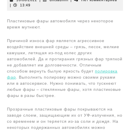
10/08/2022
|
dmsadmin
|
Нет комментариев
|
13:49
Пластиковые фары автомобиля через некоторое
время мутнеют.
Причиной износа фар является агрессивное
воздействие внешней среды – грязь, песок, мелкие
камушки, летящая из-под колес других
автомобилей. Да и протирания грязных фар тряпкой
не добавляет им долговечности. Отличным
способом вернуть былую яркость будет
полировка
фар
. Выполнить полировку можно своими руками
или в автосервисе. Нужно понимать, что тускнеют
любые фары – стеклянные фары, хотя пластиковые
фары в разы быстрее.
Прозрачные пластиковые фары покрываются на
заводе слоем, защищающим их от УФ-излучения, но
со временем и он теряется из-за соли и дождя. На
некоторых подержанных автомобилях можно